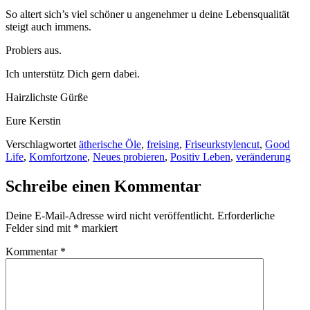
So altert sich’s viel schöner u angenehmer u deine Lebensqualität
steigt auch immens.
Probiers aus.
Ich unterstütz Dich gern dabei.
Hairzlichste Gürße
Eure Kerstin
Verschlagwortet
ätherische Öle
,
freising
,
Friseurkstylencut
,
Good
Life
,
Komfortzone
,
Neues probieren
,
Positiv Leben
,
veränderung
Schreibe einen Kommentar
Deine E-Mail-Adresse wird nicht veröffentlicht.
Erforderliche
Felder sind mit
*
markiert
Kommentar
*