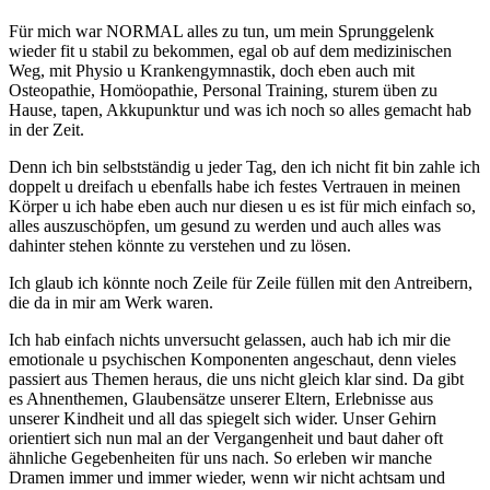
Für mich war NORMAL alles zu tun, um mein Sprunggelenk
wieder fit u stabil zu bekommen, egal ob auf dem medizinischen
Weg, mit Physio u Krankengymnastik, doch eben auch mit
Osteopathie, Homöopathie, Personal Training, sturem üben zu
Hause, tapen, Akkupunktur und was ich noch so alles gemacht hab
in der Zeit.
Denn ich bin selbstständig u jeder Tag, den ich nicht fit bin zahle ich
doppelt u dreifach u ebenfalls habe ich festes Vertrauen in meinen
Körper u ich habe eben auch nur diesen u es ist für mich einfach so,
alles auszuschöpfen, um gesund zu werden und auch alles was
dahinter stehen könnte zu verstehen und zu lösen.
Ich glaub ich könnte noch Zeile für Zeile füllen mit den Antreibern,
die da in mir am Werk waren.
Ich hab einfach nichts unversucht gelassen, auch hab ich mir die
emotionale u psychischen Komponenten angeschaut, denn vieles
passiert aus Themen heraus, die uns nicht gleich klar sind. Da gibt
es Ahnenthemen, Glaubensätze unserer Eltern, Erlebnisse aus
unserer Kindheit und all das spiegelt sich wider. Unser Gehirn
orientiert sich nun mal an der Vergangenheit und baut daher oft
ähnliche Gegebenheiten für uns nach. So erleben wir manche
Dramen immer und immer wieder, wenn wir nicht achtsam und