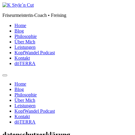
Zum
Inhalt
Friseurmeisterin-Coach • Freising
springen
Home
Blog
Philosophie
Über Mich
Leistungen
KopfWandel Podcast
Kontakt
dōTERRA
Home
Blog
Philosophie
Über Mich
Leistungen
KopfWandel Podcast
Kontakt
dōTERRA
datenschutzerklärung