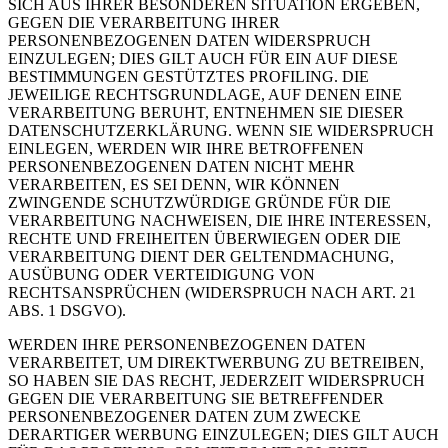
SICH AUS IHRER BESONDEREN SITUATION ERGEBEN,
GEGEN DIE VERARBEITUNG IHRER
PERSONENBEZOGENEN DATEN WIDERSPRUCH
EINZULEGEN; DIES GILT AUCH FÜR EIN AUF DIESE
BESTIMMUNGEN GESTÜTZTES PROFILING. DIE
JEWEILIGE RECHTSGRUNDLAGE, AUF DENEN EINE
VERARBEITUNG BERUHT, ENTNEHMEN SIE DIESER
DATENSCHUTZERKLÄRUNG. WENN SIE WIDERSPRUCH
EINLEGEN, WERDEN WIR IHRE BETROFFENEN
PERSONENBEZOGENEN DATEN NICHT MEHR
VERARBEITEN, ES SEI DENN, WIR KÖNNEN
ZWINGENDE SCHUTZWÜRDIGE GRÜNDE FÜR DIE
VERARBEITUNG NACHWEISEN, DIE IHRE INTERESSEN,
RECHTE UND FREIHEITEN ÜBERWIEGEN ODER DIE
VERARBEITUNG DIENT DER GELTENDMACHUNG,
AUSÜBUNG ODER VERTEIDIGUNG VON
RECHTSANSPRÜCHEN (WIDERSPRUCH NACH ART. 21
ABS. 1 DSGVO).
WERDEN IHRE PERSONENBEZOGENEN DATEN
VERARBEITET, UM DIREKTWERBUNG ZU BETREIBEN,
SO HABEN SIE DAS RECHT, JEDERZEIT WIDERSPRUCH
GEGEN DIE VERARBEITUNG SIE BETREFFENDER
PERSONENBEZOGENER DATEN ZUM ZWECKE
DERARTIGER WERBUNG EINZULEGEN; DIES GILT AUCH