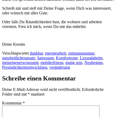
Schreib mir und stell mir Deine Frage, wenn Dich was interessiert,
oder wünsch mir alles Gute.
Oder falls Du Räumlichkeiten hast, die wohnen und arbeiten
vereinen. Freu ich mich, wenn Du mir das mitteilst.
Deine Kerstin
Verschlagwortet
dankbar
,
energiearbeit
,
entspannungpur
,
ganzheitlicheransatz
,
hairzraum
,
Komfortzone
,
Luxusdaheim
,
meineigenerwegzumir
,
mobilerfriseur
,
mutig sein
,
Neubeginn
,
Persönlichkeitsentwicklung
,
veränderung
Schreibe einen Kommentar
Deine E-Mail-Adresse wird nicht veröffentlicht.
Erforderliche
Felder sind mit
*
markiert
Kommentar
*