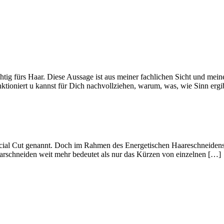
ig fürs Haar. Diese Aussage ist aus meiner fachlichen Sicht und meine
nktioniert u kannst für Dich nachvollziehen, warum, was, wie Sinn erg
ecial Cut genannt. Doch im Rahmen des Energetischen Haareschneidens,
s Haarschneiden weit mehr bedeutet als nur das Kürzen von einzelnen […]