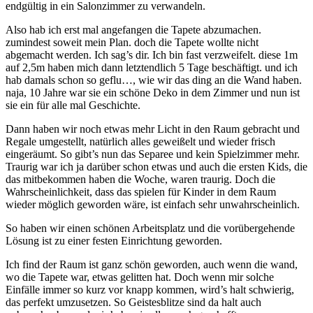
endgültig in ein Salonzimmer zu verwandeln.
Also hab ich erst mal angefangen die Tapete abzumachen.
zumindest soweit mein Plan. doch die Tapete wollte nicht
abgemacht werden. Ich sag’s dir. Ich bin fast verzweifelt. diese 1m
auf 2,5m haben mich dann letztendlich 5 Tage beschäftigt. und ich
hab damals schon so geflu…, wie wir das ding an die Wand haben.
naja, 10 Jahre war sie ein schöne Deko in dem Zimmer und nun ist
sie ein für alle mal Geschichte.
Dann haben wir noch etwas mehr Licht in den Raum gebracht und
Regale umgestellt, natürlich alles geweißelt und wieder frisch
eingeräumt. So gibt’s nun das Separee und kein Spielzimmer mehr.
Traurig war ich ja darüber schon etwas und auch die ersten Kids, die
das mitbekommen haben die Woche, waren traurig. Doch die
Wahrscheinlichkeit, dass das spielen für Kinder in dem Raum
wieder möglich geworden wäre, ist einfach sehr unwahrscheinlich.
So haben wir einen schönen Arbeitsplatz und die vorübergehende
Lösung ist zu einer festen Einrichtung geworden.
Ich find der Raum ist ganz schön geworden, auch wenn die wand,
wo die Tapete war, etwas gelitten hat. Doch wenn mir solche
Einfälle immer so kurz vor knapp kommen, wird’s halt schwierig,
das perfekt umzusetzen. So Geistesblitze sind da halt auch