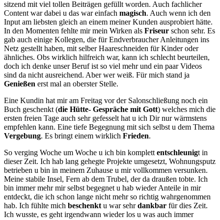
sitzend mit viel tollen Beiträgen gefüllt worden. Auch fachlicher
Content war dabei u das war einfach
magisch
. Auch wenn ich den
Input am liebsten gleich an einem meiner Kunden ausprobiert hätte.
In den Momenten fehlte mir mein Wirken als
Friseur
schon sehr. Es
gab auch einige Kollegen, die für Endverbraucher Anleitungen ins
Netz gestellt haben, mit selber Haareschneiden für Kinder oder
ähnliches. Obs wirklich hilfreich war, kann ich schlecht beurteilen,
doch ich denke unser Beruf ist so viel mehr und ein paar Videos
sind da nicht ausreichend. Aber wer weiß. Für mich stand ja
Genießen
erst mal an oberster Stelle.
Eine Kundin hat mir am Freitag vor der Salonschließung noch ein
Buch geschenkt (
die Hütte- Gespräche mit Gott
) welches mich die
ersten freien Tage auch sehr gefesselt hat u ich Dir nur wärmstens
empfehlen kann. Eine tiefe Begegnung mit sich selbst u dem Thema
Vergebung
. Es bringt einem wirklich
Frieden
.
So verging Woche um Woche u ich bin komplett
entschleunig
t in
dieser Zeit. Ich hab lang gehegte Projekte umgesetzt, Wohnungsputz
betrieben u bin in meinem Zuhause u mir vollkommen versunken.
Meine stabile Insel, Fern ab dem Trubel, der da draußen tobte. Ich
bin immer mehr mir selbst begegnet u hab wieder Anteile in mir
entdeckt, die ich schon lange nicht mehr so richtig wahrgenommen
hab. Ich fühlte mich
beschenkt
u war sehr
dankbar
für dies Zeit.
Ich wusste, es geht irgendwann wieder los u was auch immer