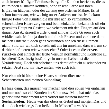
auch immer häufiger Telefonseelsorge für Kunden betrieben, die es
kaum noch aushalten konnten, ohne frische Farbe auf ihren
Ergrauten häuptern oder der zu lang gewordenen Mähne. Es ist
schon interessant, wie wichtig unser Äußeres uns ist. Ich bekam
lustige Fotos von Kunden die mir ihre ach so vermeintlich
schrecklichen Haare zeigten und beim einkaufen, bekam ich oft ein
gesenktes Haupt zu Gesicht, wo vehement mit den Fingern auf den
grauen Ansatz gezeigt wurde, damit ich das große Grauen auch
wirklich sah. Ich bin ja durch und durch Friseur und verdiene damit
meinen Unterhalt, doch ganz verstanden hab ich diese Dramen
nicht. Sind wir wirklich so sehr mit uns im unreinen, dass wir uns so
darüber definieren wie wir aussehen? Oder ist es in dieser
ver-
rückt
-en Zeit einfach der letzte Versuch normalität und Kontrolle zu
behalten? Das einzig beständige in unsrem
Leben
ist die
Veränderung. Doch wir scheinen uns damit oft nicht auseinander zu
setzten. Jetzt sind wir gezwungen, wie auch ich.
Nur eben nicht über meine Haare, sondern über meine
Schattenseiten und meinen Salonalltag.
Es hieß dann, das müssen wir machen und dies sollen wir einhalten
und nur noch so viel Kunden im Salon usw. Man, hat mich das
genervt und zunehmend wars vorbei mit meinem inneren
Seelenfrieden
. Heute war das oberstes Gebot und morgen Das und
dann doch wieder „sollen heißt nicht Müssen“ usw. Als