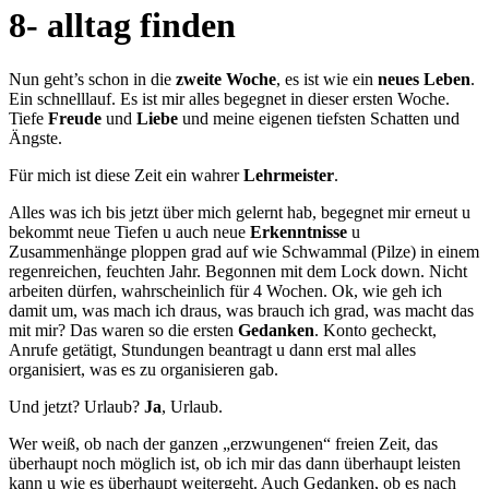
8- alltag finden
Nun geht’s schon in die
zweite Woche
, es ist wie ein
neues Leben
.
Ein schnelllauf. Es ist mir alles begegnet in dieser ersten Woche.
Tiefe
Freude
und
Liebe
und meine eigenen tiefsten Schatten und
Ängste.
Für mich ist diese Zeit ein wahrer
Lehrmeister
.
Alles was ich bis jetzt über mich gelernt hab, begegnet mir erneut u
bekommt neue Tiefen u auch neue
Erkenntnisse
u
Zusammenhänge ploppen grad auf wie Schwammal (Pilze) in einem
regenreichen, feuchten Jahr. Begonnen mit dem Lock down. Nicht
arbeiten dürfen, wahrscheinlich für 4 Wochen. Ok, wie geh ich
damit um, was mach ich draus, was brauch ich grad, was macht das
mit mir? Das waren so die ersten
Gedanken
. Konto gecheckt,
Anrufe getätigt, Stundungen beantragt u dann erst mal alles
organisiert, was es zu organisieren gab.
Und jetzt? Urlaub?
Ja
, Urlaub.
Wer weiß, ob nach der ganzen „erzwungenen“ freien Zeit, das
überhaupt noch möglich ist, ob ich mir das dann überhaupt leisten
kann u wie es überhaupt weitergeht. Auch Gedanken, ob es nach