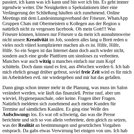
passiert, ich kann was ich kann und bin wer ich bin. Es geht immer
irgendwie weiter. Die Neuigkeiten u Spekulationen über eine
Verlängerung der Schließung häuften sich zunehmend. Online
Meetings mit dem Landesinnungsverband der Friseure, WhatsApp
Gruppen Chats mit Obermeistern u Kollegen aus der Region u
natürlich nicht zu vergessen facebook. Oh mein Gott!!! Was
Friseure können, können nur Friseure u da mein ich ausnahmsweise
nicht unsere
Kreativität
im Job, sondern alles lang u Breit reden u
vieles noch viiieel komplizierter machen als es ist. Hilfe, Hilfe,
Hilfe. So ein Segen ist das Internet dann doch auch wieder nicht,
sondern auch eine große Plattform um sinnloses zu verbreiten.
Manches war auch
witzig
u manches einfach nur zum Kopf
schütteln. Doch dann stand es fest, aus 4Wochen werden 6. Ich hab
mich ehrlich gesagt drüber gefreut, soviel
freie Zeit
wird es für mich
im Arbeitsleben evtl. nie wiedergeben und mir hat das gefallen.
Dann gings schon immer mehr in die Planung, was muss im Salon
verändert werden, wie läuft das finanziell. Preise rauf, aber um
wieviel, Hygienepauschale, oder keine. Fragen über Fragen.
Natürlich meldeten sich zunehmend auch meine Kunden für
Termine auf sämtlichen Kanälen. Es ging eine Welle des
Aufschwung
s los. Es war oft schwierig, das was die Presse
berichtete und sich so von allein verbreitete, dem gleich zu setzen,
was der
Realität
an bestimmungen und gesetzlichen Vorgaben
entsprach. Da gabs etwas Verwirrung bei einigen von uns. Ich hab