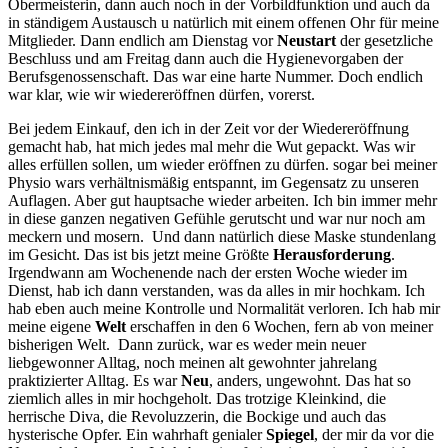
Obermeisterin, dann auch noch in der Vorbildfunktion und auch da
in ständigem Austausch u natürlich mit einem offenen Ohr für meine
Mitglieder. Dann endlich am Dienstag vor
Neustart
der gesetzliche
Beschluss und am Freitag dann auch die Hygienevorgaben der
Berufsgenossenschaft. Das war eine harte Nummer. Doch endlich
war klar, wie wir wiedereröffnen dürfen, vorerst.
Bei jedem Einkauf, den ich in der Zeit vor der Wiedereröffnung
gemacht hab, hat mich jedes mal mehr die Wut gepackt. Was wir
alles erfüllen sollen, um wieder eröffnen zu dürfen. sogar bei meiner
Physio wars verhältnismäßig entspannt, im Gegensatz zu unseren
Auflagen. Aber gut hauptsache wieder arbeiten. Ich bin immer mehr
in diese ganzen negativen Gefühle gerutscht und war nur noch am
meckern und mosern. Und dann natürlich diese Maske stundenlang
im Gesicht. Das ist bis jetzt meine Größte
Herausforderung
.
Irgendwann am Wochenende nach der ersten Woche wieder im
Dienst, hab ich dann verstanden, was da alles in mir hochkam. Ich
hab eben auch meine Kontrolle und Normalität verloren. Ich hab mir
meine eigene
Welt
erschaffen in den 6 Wochen, fern ab von meiner
bisherigen Welt. Dann zurück, war es weder mein neuer
liebgewonner Alltag, noch meinen alt gewohnter jahrelang
praktizierter Alltag. Es war
Neu
, anders, ungewohnt. Das hat so
ziemlich alles in mir hochgeholt. Das trotzige Kleinkind, die
herrische Diva, die Revoluzzerin, die Bockige und auch das
hysterische Opfer. Ein wahrhaft genialer
Spiegel
, der mir da vor die