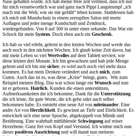
Nase gehalten wurde. Ich hab meine freie zeit vermisst, dass ich nur
für mich verantwortlich war und ganz nach Pippi Langstrumpf „ich
mach mir die Welt, wie sie mir gefällt“ leben konnte. Stattdessen hab
ich mich mit Mundschutz in einem zerrupften Salon mit mortz
Auflagen und jeder menge Kundschaft und Zeitdruck,
wiedergefunden. Von 0 auf 300 in unter einer sekunde. Das War ein
Schock für mein
System
. Doch eben auch ein
Geschenk
.
Ich hab so viel erlebt, gelernt in den letzten Wochen und werde das
auch noch in den nächsten Wochen. Ich glaub keine Zeit davor, hat
mir mein Leben so viel
Wertvolles
auf dem Tablett serviert, wie
diese letzten drei Monate. Ich bin gewachsen und hab jede Menge
gelernt und ich bin mir
sicher
, es wird auch noch viel mehr dazu
kommen. Es hat mein Denken verändert und auch
mich
, zum
Guten. Auch das ist es, was diese „Krise“ bringt, gutes. Wie zum
Beispiel meinen Blog. Das war schon lange ein
Wunsch
und nun
ist er geboren.
Hairlich
. Kunden die einen unterstützen,
Aufmerksamkeiten die ich bekomme, Dank für die
Unterstützung
die ich leiste, für gute Worte, die ich gebe oder auch selber
bekommen habe. Es entsteht eine neue Art von
miteinander
. Eine
andre Art von
Herzlichkeit
. Es gewinnt an Tiefe und Ehrlichkeit. Es
entwickelt sich eine neue Sprache, abgekoppelt von Mimik und
Berührung. Eine wahrhaft mitfühlende
Schwingung
auf reiner
Herzebene. Ganz frei von Kopf und Verstand. Ich widme mich nun
dieser
positiven Ausrichtung
und will damit nun meinem